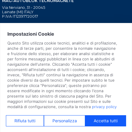
MAG-AUTOBLOK TECNOMAGNETE
Via Nerviano, 31 - 20045
Lainate (MI) ITALY
P.IVA IT12397720017
BLOCAGGIO MACCHINE
CHI SIAMO
UTENSILI
TECNOLOGIA BREVETTATA
INIEZIONE PLASTICA
TECNOLOGIA SOSTENIBILE
SOLLEVATORI MANUALI
RETE COMMERCIALE
SOLLEVATORI ELETTRONICI
NEWS
STAMPAGGIO LAMIERA
FIERE
SUPPORTO PRE E POST
QUALITÀ
VENDITA
LAVORA CON NOI
ASSISTENZA TECNICA
CONTATTI
2026 MAG-AUTOBLOK TECNOMAGNETE S.p.a.
Company subject to management and coordination activities of AUTOBLOK Spa. |
Privacy Policy
|
Cookie Policy
| All Rights Reserved |
Aggiorna Consensi
|
Condizioni