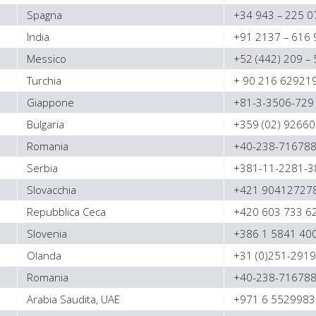
Spagna
+34 943 – 225 0
India
+91 2137 – 616 
Messico
+52 (442) 209 –
Turchia
+ 90 216 62921
Giappone
+81-3-3506-729
Bulgaria
+359 (02) 9266
Romania
+40-238-71678
Serbia
+381-11-2281-3
Slovacchia
+421 90412727
Repubblica Ceca
+420 603 733 6
Slovenia
+386 1 5841 40
Olanda
+31 (0)251-291
Romania
+40-238-71678
Arabia Saudita, UAE
+971 6 5529983