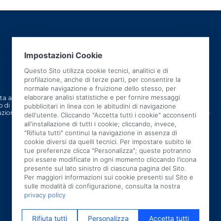
 azienda italiana
CHI SIAMO
 di ricercare e
TECNOLOGIA BREVETTATA
zione industriale.
TECNOLOGIA SOSTENIBILE
RETE COMMERCIALE
NEWS
FIERE
QUALITÀ
LAVORA CON NOI