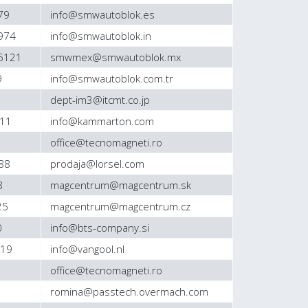
79
info@smwautoblok.es
974
info@smwautoblok.in
 5121
smwmex@smwautoblok.mx
9
info@smwautoblok.com.tr
dept-im3@itcmt.co.jp
011
info@kammarton.com
8
office@tecnomagneti.ro
88
prodaja@lorsel.com
8
magcentrum@magcentrum.sk
25
magcentrum@magcentrum.cz
0
info@bts-company.si
919
info@vangool.nl
8
office@tecnomagneti.ro
romina@passtech.overmach.com