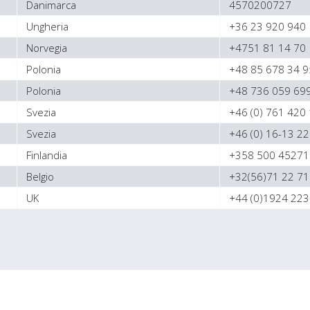
Danimarca
4570200727
Ungheria
+36 23 920 940
Norvegia
+4751 81 14 70
Polonia
+48 85 678 34 9
Polonia
+48 736 059 69
Svezia
+46 (0) 761 420
Svezia
+46 (0) 16-13 22
Finlandia
+358 500 45271
Belgio
+32(56)71 22 71
UK
+44 (0)1924 22