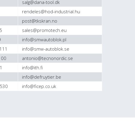
salg@dana-tool.dk
rendeles@hod-industrial.hu
post@tkskran.no
5
sales@promotech.eu
9
info@smwautoblok.pl
 111
info@smw-autoblok.se
 00
antonio@tecnonordic.se
1
info@ith.fi
info@defruytier.be
3530
info@ficep.co.uk