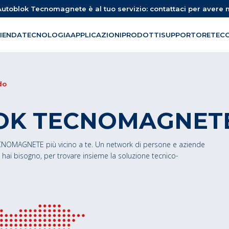
utoblok Tecnomagnete è al tuo servizio: contattaci per avere 
IENDA
TECNOLOGIA
APPLICAZIONI
PRODOTTI
SUPPORTO
RETE
C
do
OK TECNOMAGNET
CNOMAGNETE più vicino a te. Un network di persone e aziende
i hai bisogno, per trovare insieme la soluzione tecnico-