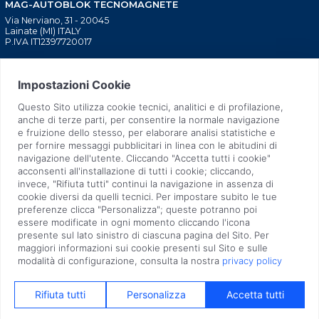
MAG-AUTOBLOK TECNOMAGNETE
Via Nerviano, 31 - 20045
Lainate (MI) ITALY
P.IVA IT12397720017
BLOCAGGIO MACCHINE
CHI SIAMO
UTENSILI
TECNOLOGIA BREVETTATA
INIEZIONE PLASTICA
TECNOLOGIA SOSTENIBILE
SOLLEVATORI MANUALI
RETE COMMERCIALE
SOLLEVATORI ELETTRONICI
NEWS
STAMPAGGIO LAMIERA
FIERE
SUPPORTO PRE E POST
QUALITÀ
VENDITA
LAVORA CON NOI
ASSISTENZA TECNICA
CONTATTI
2026 MAG-AUTOBLOK TECNOMAGNETE S.p.a.
Company subject to management and coordination activities of AUTOBLOK Spa. |
Privacy Policy
|
Cookie Policy
| All Rights Reserved |
Aggiorna Consensi
|
Condizioni