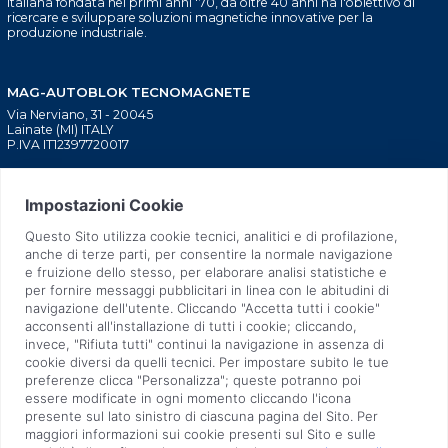
italiana fondata nei primi anni '70, da oltre 40 anni ha l'obiettivo di
ricercare e sviluppare soluzioni magnetiche innovative per la
produzione industriale.
MAG-AUTOBLOK TECNOMAGNETE
Via Nerviano, 31 - 20045
Lainate (MI) ITALY
P.IVA IT12397720017
BLOCAGGIO MACCHINE
CHI SIAMO
UTENSILI
TECNOLOGIA BREVETTATA
INIEZIONE PLASTICA
TECNOLOGIA SOSTENIBILE
SOLLEVATORI MANUALI
RETE COMMERCIALE
SOLLEVATORI ELETTRONICI
NEWS
STAMPAGGIO LAMIERA
FIERE
SUPPORTO PRE E POST
QUALITÀ
VENDITA
LAVORA CON NOI
ASSISTENZA TECNICA
CONTATTI