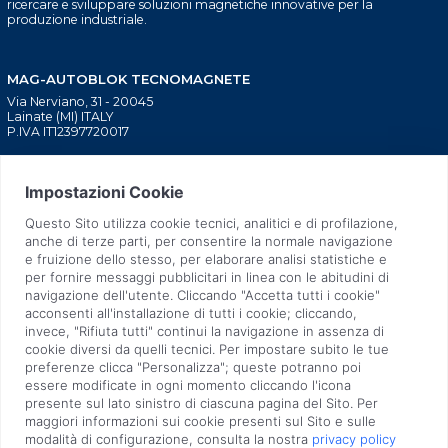
ricercare e sviluppare soluzioni magnetiche innovative per la
produzione industriale.
MAG-AUTOBLOK TECNOMAGNETE
Via Nerviano, 31 - 20045
Lainate (MI) ITALY
P.IVA IT12397720017
BLOCAGGIO MACCHINE
CHI SIAMO
UTENSILI
TECNOLOGIA BREVETTATA
INIEZIONE PLASTICA
TECNOLOGIA SOSTENIBILE
SOLLEVATORI MANUALI
RETE COMMERCIALE
SOLLEVATORI ELETTRONICI
NEWS
STAMPAGGIO LAMIERA
FIERE
SUPPORTO PRE E POST
QUALITÀ
VENDITA
LAVORA CON NOI
ASSISTENZA TECNICA
CONTATTI