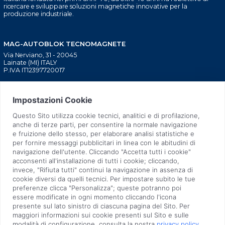
ricercare e sviluppare soluzioni magnetiche innovative per la
produzione industriale.
MAG-AUTOBLOK TECNOMAGNETE
Via Nerviano, 31 - 20045
Lainate (MI) ITALY
P.IVA IT12397720017
BLOCAGGIO MACCHINE
CHI SIAMO
UTENSILI
TECNOLOGIA BREVETTATA
INIEZIONE PLASTICA
TECNOLOGIA SOSTENIBILE
SOLLEVATORI MANUALI
RETE COMMERCIALE
SOLLEVATORI ELETTRONICI
NEWS
STAMPAGGIO LAMIERA
FIERE
SUPPORTO PRE E POST
QUALITÀ
VENDITA
LAVORA CON NOI
ASSISTENZA TECNICA
CONTATTI